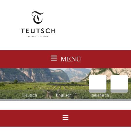
≡
MENÜ
Deutsch
Englisch
Italienisch
≡