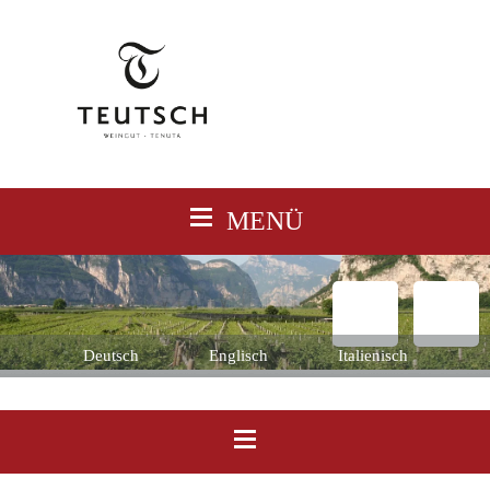
≡
MENÜ
Deutsch
Englisch
Italienisch
≡