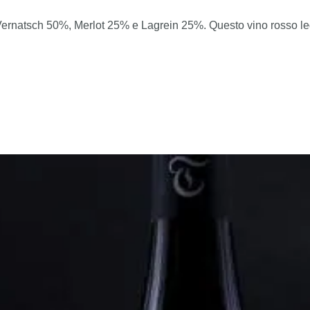
à Vernatsch 50%, Merlot 25% e Lagrein 25%. Questo vino rosso leg