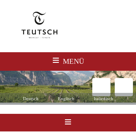
≡
MENÜ
Deutsch
Englisch
Italienisch
≡