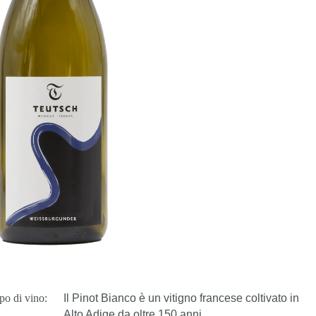
po di vino:
Il Pinot Bianco è un vitigno francese coltivato in
Alto Adige da oltre 150 anni.