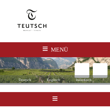
≡
MENÜ
Deutsch
Englisch
Italienisch
≡